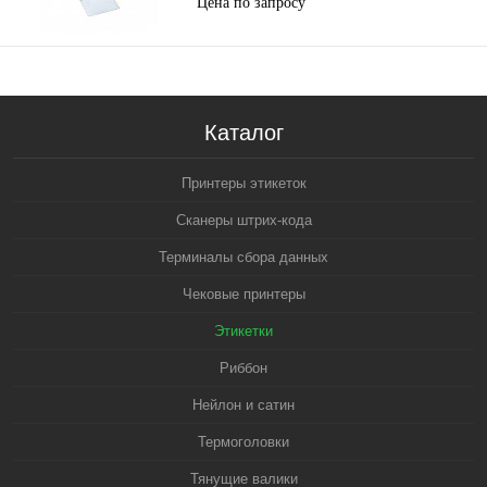
Цена по запросу
Каталог
Принтеры этикеток
Сканеры штрих-кода
Терминалы сбора данных
Чековые принтеры
Этикетки
Риббон
Нейлон и сатин
Термоголовки
Тянущие валики